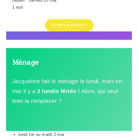
Départ : samedi 20 mai
1 nuit
JE PEUX AIDER !
Ménage
Jacqueline fait le ménage le lundi, mais en
mai il y a
3 lundis fériés !
Alors, qui veut
bien la remplacer ?
lundi 1er ou mardi 2 mai