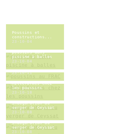
Café des Poussins
avec lectures en
tapis par Laurence
Fusco (merci
l'ACEPP !)
23-09-20
Contes a Rochefort
23-09-16
Mon herbier des
gens : rencontre
avec l'auteur Rémi
Courgeon et
l'initiateur des
jardins partagés
Gil Melin
23-09-14
Balade-lecture
nocturne
23-09-01