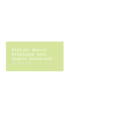
Atelier dessin
botanique avec
Sophie Graverand
23-07-27
Poulailler plage -
Wouyest Coast
Fanfare
23-07-08
Fête de l'arbre -
Sieste bercée par
la Brigade de
Lecture
23-06-24
Bluegrass Social
Club
23-06-17
Bluegrass Social
Club
23-06-17