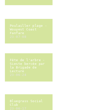
23-02-25
AG 2023
23-02-25
chantier
participatif
verger
conservatoire
clôture pépinière
23-02-18
chantier
participatif
verger
conservatoire
plantation
23-02-12
chantier
participatif
verger
conservatoire
formation
plantation