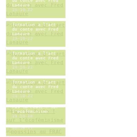
23-10-11
poussins à
Milleformes
23-10-11
Poussins et
constructions...
23-10-04
poussins dans
piscine à balles
23-10-04
poussins au FRAC
23-10-11
Milleformes chez
les poussins
23-10-18
Inauguration du
verger de Ceyssat
23-10-08
Inauguration du
verger de Ceyssat
23-10-08