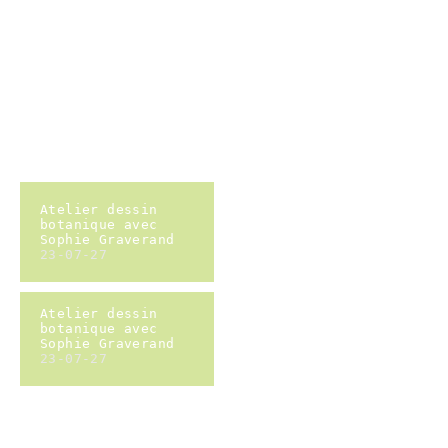
parents enfants
23-03-11
Déchets land
23-03-10
Déchets land
23-03-10
plantation du
verger
23-03-09
plantation du
verger
23-03-09