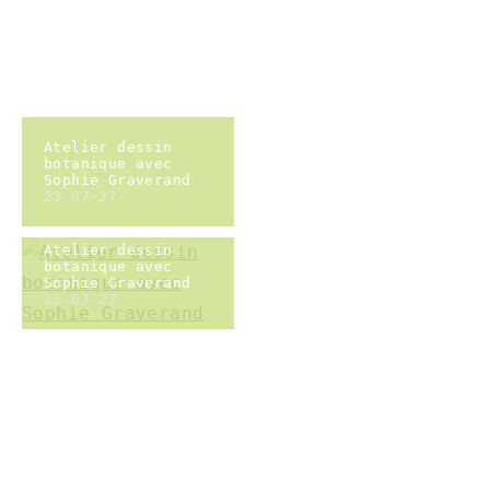
Parfois, à la
cantoche, on
improvise...
23-04-13
Goûter rigolo
23-04-12
Si les hommes
avaient leurs
règles...
Rencontre avec
Camille Besse et
Éric La Blanche
23-03-21
Brigade de lecture
- la forêt la nuit
23-03-18
Ça cartonne