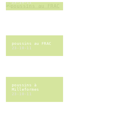
Inauguration du
verger de Ceyssat
23-10-08
visite de la
pisciculture de
Charles
23-09-24
visite de la
pisciculture de
Charles
23-09-24
Café des Poussins
avec lectures en
tapis par Laurence
Fusco (merci
l'ACEPP !)
23-09-20