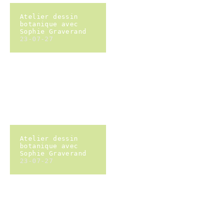
Les poussins
jouent avec l'eau
devant la cabane a
livres
23-06-14
Les poussins
jouent avec l'eau
23-06-14
Lecture dans la
cabane a livres
23-05-06
la grainothèque
23-04-27
café des poussins
- atelier musique
23-04-19
verger
conservatoire -
formation greffe
23-04-23