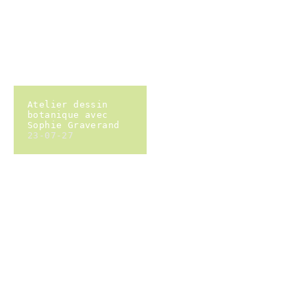
verger
conservatoire -
formation greffe
23-04-23
Brigade de lecture
- la foret la nuit
23-03-18
Visite des jardins
de Nisou
23-04-16
Visite des jardins
de Nisou
23-04-16
Atelier écriture :
écrire un portrait
23-04-13
Fragment
23-03-18