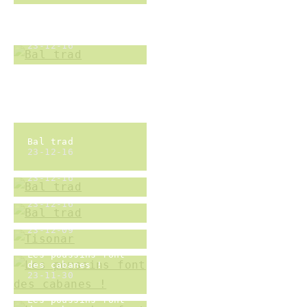
Les poussins font
des cabanes !
23-11-30
Les poussins font
des cabanes !
23-11-30
Francoeur
23-12-02
Francoeur
23-12-02
Grumpy O Sheep
23-11-11
Grumpy O Sheep
23-11-11
Victor et le
ukulele
23-10-28
formation a l'art
du conte avec Fred
Lanaure
23-10-22