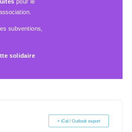
uites
pour le
association.
des subventions,
te solidaire
+ iCal / Outlook export