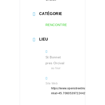
CATÉGORIE
RENCONTRE
LIEU
St Bonnet
pres Orcival
au four
Site Web
https://www.openstreetmap.org/?
mlat=45.70605397224426&mlon=2.86