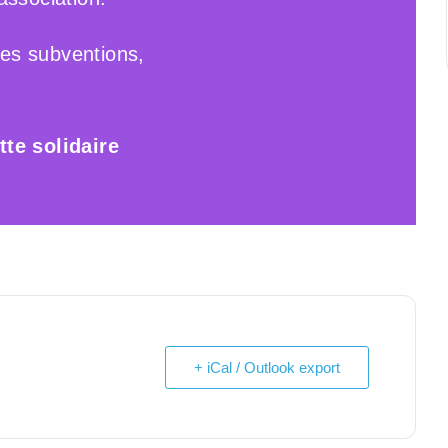
des subventions,
te solidaire
+ iCal / Outlook export