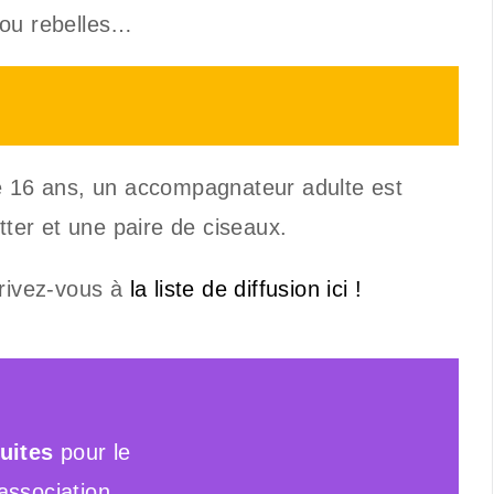
 ou rebelles…
:
de 16 ans, un accompagnateur adulte est
tter et une paire de ciseaux.
crivez-vous à
la liste de diffusion ici !
uites
pour le
association.