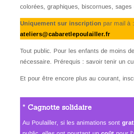
colorées, graphiques, biscornues, sages
Uniquement sur inscription
par mail à 
ateliers@cabaretlepoulailler.fr
Tout public. Pour les enfants de moins 
nécessaire. Prérequis : savoir tenir un cu
Et pour être encore plus au courant, ins
*
Cagnotte solidaire
Au Poulailler, si les animations sont
grat
public, elles ont pourtant un
coût
pour l’