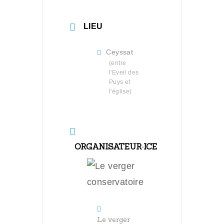
LIEU
Ceyssat
(entre
l'Eveil des
Puys et
l'église)
ORGANISATEUR·ICE
Le verger