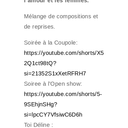
l’amour et les femmes.
Mélange de compositions et
de reprises.
Soirée à la Coupole:
https://youtube.com/shorts/X5
2Q1ct98tQ?
si=21352S1xXetRFRH7
Soiree à l’Open show:
https://youtube.com/shorts/5-
9SEhjnSHg?
si=lpcCY7VfsiwC6D6h
Toi Déline :