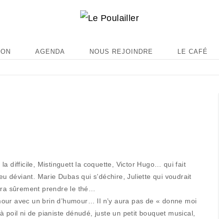
ION
AGENDA
NOUS REJOINDRE
LE CAFÉ
la difficile, Mistinguett la coquette, Victor Hugo… qui fait
eu déviant. Marie Dubas qui s’déchire, Juliette qui voudrait
sera sûrement prendre le thé…
’amour avec un brin d’humour… Il n’y aura pas de « donne moi
 poil ni de pianiste dénudé, juste un petit bouquet musical,