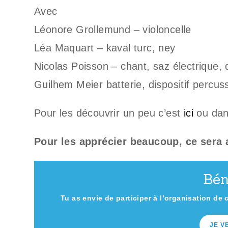
Avec
Léonore Grollemund – violoncelle
Léa Maquart – kaval turc, ney
Nicolas Poisson – chant, saz électrique, 
Guilhem Meier batterie, dispositif percuss
Pour les découvrir un peu c’est
ici
ou dans
Pour les apprécier beaucoup, ce sera au
Bén
Tu as envie de participer à l’organisation de 
JE V