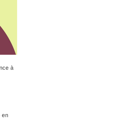
ance à
e en