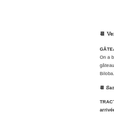
📆 Ve
GÂTEA
On a b
gâteau
Biloba
📆 Sa
TRACT
arriv