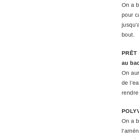
On a b
pour c
jusqu’
bout.
PRÊT 
au ba
On aur
de l’e
rendre
POLYV
On a b
l’amén