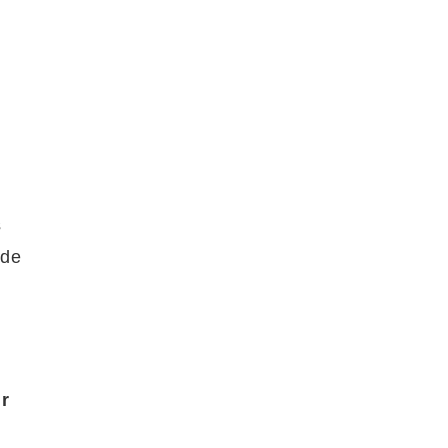
s
 de
r