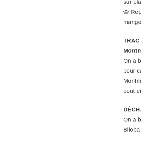
sur pl
🥧 Rep
manger
TRACT
Montm
On a b
pour c
Montme
bout e
DÉCHA
On a b
Biloba