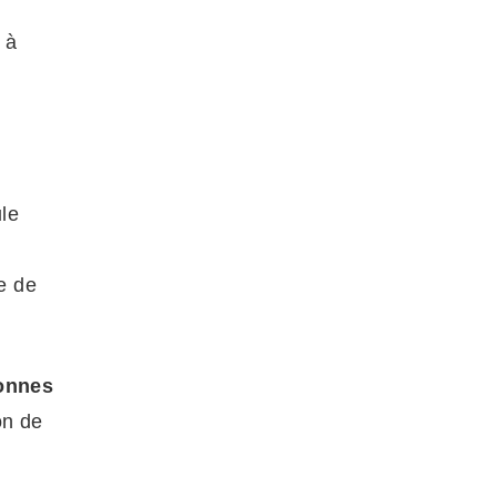
 à
le
e de
onnes
on de