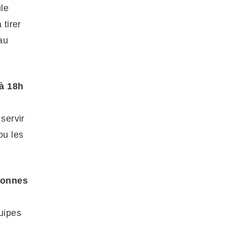
le
 tirer
au
à 18h
servir
ou les
sonnes
uipes